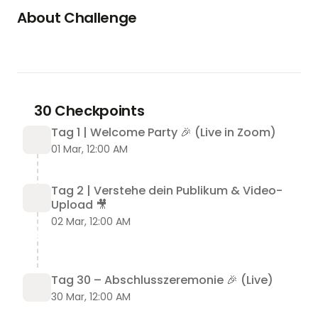
About Challenge
30 Checkpoints
Tag 1 | Welcome Party 🎉 (Live in Zoom)
01 Mar, 12:00 AM
Tag 2 | Verstehe dein Publikum & Video-
Upload 🎥
Bereit, dein Social-Media-Wachstum 
02 Mar, 12:00 AM
anzukurbeln? 🚀
Nimm an unsere 30-Tage-Challenge teil, bei der 
du alltägliche Aufgaben meisterst, um in 30 Tagen 
Tag 30 – Abschlusszeremonie 🎉 (Live)
30 Videos zu erstellen, mit einer Gruppe 
30 Mar, 12:00 AM
Gleichgesinnter und einem Challenge-Team, das 